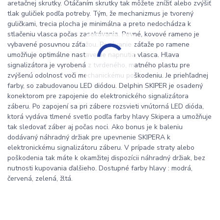
aretačnej skrutky. Otáčaním skrutky tak môžete znížiť alebo zvýšiť
tlak guličiek podľa potreby. Tým, že mechanizmus je tvorený
guličkami, trecia plocha je minimálna a preto nedochádza k
stlačeniu vlasca počas zasekávania. Pevné, kovové rameno je
vybavené posuvnou záťažou. Posúvanie záťaže po ramene
umožňuje optimálne nastavenie napnutia vlasca. Hlava
signalizátora je vyrobená z tvrdeného, matného plastu pre
zvýšenú odolnosť voči mechanickému poškodeniu. Je priehľadnej
farby, so zabudovanou LED diódou. Delphin SKIPER je osadený
konektorom pre zapojenie do elektronického signalizátora
záberu. Po zapojení sa pri zábere rozsvieti vnútorná LED dióda,
ktorá vydáva tlmené svetlo podľa farby hlavy Skipera a umožňuje
tak sledovať záber aj počas noci. Ako bonus je k baleniu
dodávaný náhradný držiak pre upevnenie SKIPERA k
elektronickému signalizátoru záberu. V prípade straty alebo
poškodenia tak máte k okamžitej dispozícii náhradný držiak, bez
nutnosti kupovania ďalšieho. Dostupné farby hlavy : modrá,
červená, zelená, žltá.