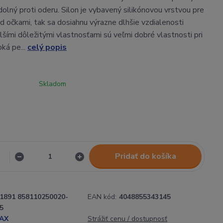
olný proti oderu. Silon je vybavený silikónovou vrstvou pre
d očkami, tak sa dosiahnu výrazne dlhšie vzdialenosti
lšími dôležitými vlastnosťami sú veľmi dobré vlastnosti pri
ká pe...
celý popis
Skladom
Pridať do košíka
1891 858110250020-
EAN kód:
4048855343145
5
AX
Strážiť cenu / dostupnosť