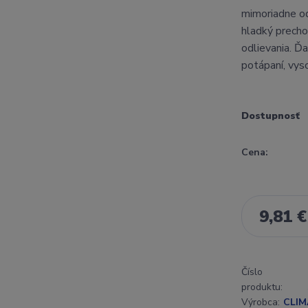
mimoriadne od
hladký precho
odlievania. Ďa
potápaní, vyso
Dostupnosť
Cena:
9,81 €
Číslo
produktu:
Výrobca:
CLIM