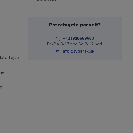
Potrebujete poradiť?
+421915659680
a
Po-Pia 8-17 hod.So 8-12 hod.
info@rybarsk.sk
dalo tejto
ané
ám