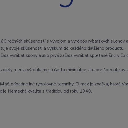
 60 ročných skúseností s vývojom a výrobou rybárskych silonov 
stuje svoje skúsenosti a výskum do každého ďalšieho produktu.
ala vyrábať silony a ako prvá začala vyrábať spletané šnúry čo 
Rozdiely medzi výrobkami sú často minimálne, ale pre špecializov
rívlač, prípadne iné rybolovné techniky, Climax je značka, ktorá V
 je Nemecká kvalita s tradíciou od roku 1940.