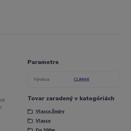
Parametre
Výrobca
CLIMAX
Tovar zaradený v kategóriách
hod
i
Vlasce,Šnúry
Vlasce
Do 300m