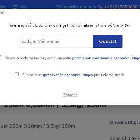
nky
Zákaznícka podpora
+421915659680
Viac
Vernostná zľava pre verných zákazníkov až do výšky 20%
Hľadať
Odoslať
ky
Prajem si odoberať novinky e-mailom podľa
Signalizátory záberu
podmienok spracovania osobných údaj
Kempingový sort
Súhlasím so
spracovaním osobných údajov
pre účely registrácie.
0,20mm / 3,5kg/ 250m
Zatvoriť
 250m 0,20mm / 3,5kg/ 250m
Ohodnotiť pr
Silon Climax