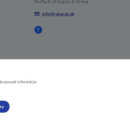
Po-Pia 8-17 hod.So 8-12 hod.
info@rybarsk.sk
brazovať informácie
ky
Vytvorené na
Eshop-rychlo.sk