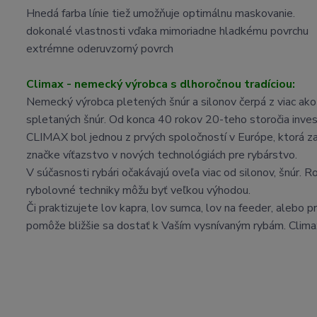
Hnedá farba línie tiež umožňuje optimálnu maskovanie.
dokonalé vlastnosti vďaka mimoriadne hladkému povrchu
extrémne oderuvzorný povrch
Climax - nemecký výrobca s dlhoročnou tradíciou:
Nemecký výrobca pletených šnúr a silonov čerpá z viac ako
spletaných šnúr. Od konca 40 rokov 20-teho storočia inve
CLIMAX bol jednou z prvých spoločností v Európe, ktorá zač
značke víťazstvo v nových technológiách pre rybárstvo.
V súčasnosti rybári očakávajú oveľa viac od silonov, šnúr. 
rybolovné techniky môžu byť veľkou výhodou.
Či praktizujete lov kapra, lov sumca, lov na feeder, alebo p
pomôže bližšie sa dostať k Vaším vysnívaným rybám. Climax