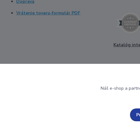
Doprava
Vrátenie tovaru-formulár PDF
Katalóg int
Náš e-shop a partn
P