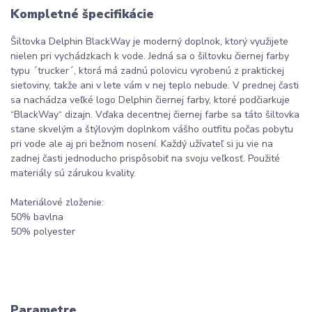
Kompletné špecifikácie
Šiltovka Delphin BlackWay je moderný doplnok, ktorý využijete
nielen pri vychádzkach k vode. Jedná sa o šiltovku čiernej farby
typu ´trucker´, ktorá má zadnú polovicu vyrobenú z praktickej
sieťoviny, takže ani v lete vám v nej teplo nebude. V prednej časti
sa nachádza veľké logo Delphin čiernej farby, ktoré podčiarkuje
“BlackWay“ dizajn. Vďaka decentnej čiernej farbe sa táto šiltovka
stane skvelým a štýlovým doplnkom vášho outfitu počas pobytu
pri vode ale aj pri bežnom nosení. Každý užívateľ si ju vie na
zadnej časti jednoducho prispôsobiť na svoju veľkosť. Použité
materiály sú zárukou kvality.
Materiálové zloženie:
50% bavlna
50% polyester
Parametre