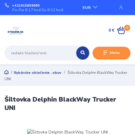
+421915659680
EUR
Po-Pia 8-17 hod.So 8-12 hod.
0
0 €
Menu
Rybárske oblečenie , obuv
Šiltovka Delphin BlackWay Trucker
UNI
Šiltovka Delphin BlackWay Trucker
UNI