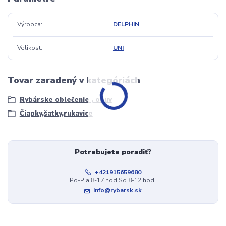
Výrobca
DELPHIN
Velikost
UNI
Tovar zaradený v kategóriách
Rybárske oblečenie , obuv
Čiapky,šatky,rukavice
Potrebujete poradiť?
+421915659680
Po-Pia 8-17 hod.So 8-12 hod.
info@rybarsk.sk