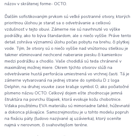
názov v skrátenej forme- OCTO.
Ďalším sofistikovaným prvkom sú veľké postranné otvory, ktorých
prioritnou úlohou je starať sa o odvetrávanie a celkovú
vzdušnosť v tejto obuvi. Zámerne nie sú navrhnuté vo výške
podrážky, ako to býva štandardom, ale o niečo vyššie. Práve tento
detail zohráva významnú úlohu počas pobytu na brehu, či plytkej
vode. Tým, že otvory sú o niečo vyššie nad vnútornou stielkou je
takmer eliminované nechcené naberanie piesku či kamienkov
medzi podrážku a chodilo. Vaše chodidlá sú teda chránené v
maximálnej možnej miere. Okrem týchto otvorov slúži na
odvetrávanie hustá perforácia umiestnená vo vrchnej časti. Tá je
zámerne vytvarovaná na jednej strane do symbolu D z loga
Delphin, na druhej vsuvke zase kraľuje symbol O, ako počiatočné
písmeno názvu OCTO. Celkový dojem ešte zhodnocuje jemná
štruktúra na povrchu šľapiek, ktorá evokuje kožu chobotnice.
Vďaka použitému EVA materiálu sú mimoriadne ľahké, húževnaté
a dokonca plávajúce. Samozrejmosťou je u tohto modelu popruh
na fixáciu päty (ľudovo nazývané aj uzávierka), ktorý oceníte
najmä v nerovnom, či svahovitejšom teréne.