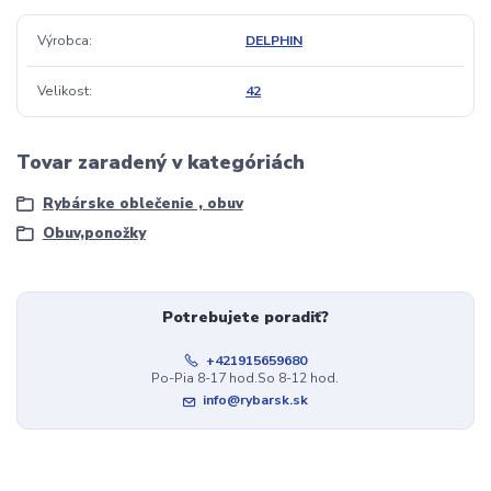
Výrobca
DELPHIN
Velikost
42
Tovar zaradený v kategóriách
Rybárske oblečenie , obuv
Obuv,ponožky
Potrebujete poradiť?
+421915659680
Po-Pia 8-17 hod.So 8-12 hod.
info@rybarsk.sk