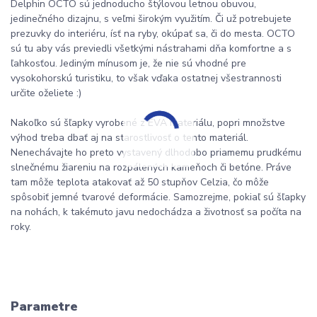
Delphin OCTO sú jednoducho štýlovou letnou obuvou,
jedinečného dizajnu, s veľmi širokým využitím. Či už potrebujete
prezuvky do interiéru, ísť na ryby, okúpať sa, či do mesta. OCTO
sú tu aby vás previedli všetkými nástrahami dňa komfortne a s
ľahkosťou. Jediným mínusom je, že nie sú vhodné pre
vysokohorskú turistiku, to však vďaka ostatnej všestrannosti
určite oželiete :)
Nakoľko sú šľapky vyrobené z EVA materiálu, popri množstve
výhod treba dbať aj na starostlivosť o tento materiál.
Nenechávajte ho preto vystavený dlhodobo priamemu prudkému
slnečnému žiareniu na rozpálených kameňoch či betóne. Práve
tam môže teplota atakovať až 50 stupňov Celzia, čo môže
spôsobiť jemné tvarové deformácie. Samozrejme, pokiaľ sú šľapky
na nohách, k takémuto javu nedochádza a životnosť sa počíta na
roky.
Parametre