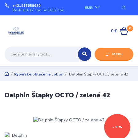
+421915659680
EUR
Po-Pia 8-17 hod.So 8-12 hod.
0
0 €
Menu
Rybárske oblečenie , obuv
Delphin Šľapky OCTO / zelené 42
Delphin Šľapky OCTO / zelené 42
- 9 %