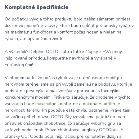
Kompletné špecifikácie
Od počiatku vývoja tohto produktu bolo našim zámerom priniesť
dizajnovo jedinečné vsuvky, ktoré budú spĺňať požiadavky rybárov
na maximálnu funkčnosť a komfort počas nosenia nielen na
rybách, ale aj v bežnom živote.
A výsledok? Delphin OCTO - ultra ľahké šľapky z EVA peny,
inšpirované prírodou, kompletne navrhnuté a vyrábané v
Európskej únii!
Vzhľadom na to, že počas rybolovu je nutné často chodiť po
nerovnom teréne, sme sa pri vývoji zamerali na podošvu, ktorá je
podstatne pevnejšia a masívnejšia v porovnaní s lacnejšími
konkurenčnými modelmi. Práve to zaručuje, že chodenie v týchto
vsuvkách bude maximálne komfortné a dokonale odfiltruje
nerovnosti terénu. Pri podošve ešte chvíľu ostaneme. Práve tam
sa začína príbeh názvu OCTO. Štylizovali sme ju totiž do tvaru
prísaviek chápadiel chobotnice, čo zaručuje výborný grip za
každých podmienok. Práve chobotnica, anglicky OCTOpus, či
latinsky OCTOpoda bola inšpiráciou pre kompletný dizajn a