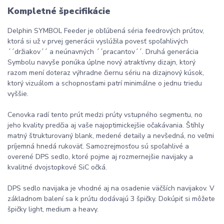
Kompletné špecifikácie
Delphin SYMBOL Feeder je obľúbená séria feedrových prútov,
ktorá si už v prvej generácii vyslúžila povesť spoľahlivých
´´držiakov´´ a neúnavných ´´pracantov´´. Druhá generácia
Symbolu navyše ponúka úplne nový atraktívny dizajn, ktorý
razom mení doteraz výhradne čiernu sériu na dizajnový kúsok,
ktorý vizuálom a schopnosťami patrí minimálne o jednu triedu
vyššie.
Cenovka radí tento prút medzi prúty vstupného segmentu, no
jeho kvality predčia aj vaše najoptimickejšie očakávania. Štíhly
matný štrukturovaný blank, medené detaily a nevšedná, no veľmi
príjemná hnedá rukoväť. Samozrejmosťou sú spoľahlivé a
overené DPS sedlo, ktoré pojme aj rozmernejšie navijaky a
kvalitné dvojstopkové SiC očká.
DPS sedlo navijaka je vhodné aj na osadenie väčších navijakov. V
základnom balení sa k prútu dodávajú 3 špičky. Dokúpiť si môžete
špičky light, medium a heavy.