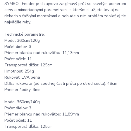
SYMBOL Feeder je dizajnovo zaujímavý prút so skvelým pomerom
ceny a mimoriadnymi parametrami, s ktorým si užijete lov aj na
riekach s ťažkými montážami a nebude s ním problém zdolať aj tie
najväčšie ryby.
Technické parametre:
Model 360cm/120g
Počet dielov: 3
Priemer blanku nad rukoväťou: 11,13mm
Počet očiek: 11
Transportná dĺžka: 125cm
Hmotnosť: 254g
Rukoväť: EVA pena
Dĺžka rukoväte (od spodnej časti prúta po stred sedla): 48cm
Priemer špičky: 3mm
Model 360cm/140g
Počet dielov: 3
Priemer blanku nad rukoväťou: 11,89mm
Počet očiek: 11
Transportná dĺžka: 125cm