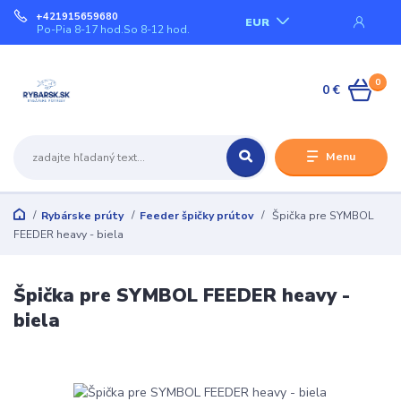
+421915659680
EUR
Po-Pia 8-17 hod.So 8-12 hod.
0
0 €
Menu
Rybárske prúty
Feeder špičky prútov
Špička pre SYMBOL
FEEDER heavy - biela
Špička pre SYMBOL FEEDER heavy -
biela