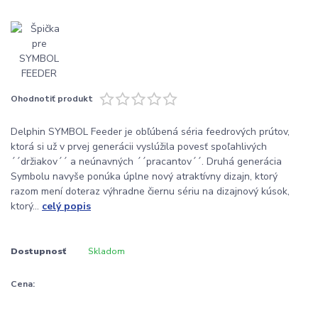
Ohodnotiť produkt
Delphin SYMBOL Feeder je obľúbená séria feedrových prútov,
ktorá si už v prvej generácii vyslúžila povesť spoľahlivých
´´držiakov´´ a neúnavných ´´pracantov´´. Druhá generácia
Symbolu navyše ponúka úplne nový atraktívny dizajn, ktorý
razom mení doteraz výhradne čiernu sériu na dizajnový kúsok,
ktorý...
celý popis
Dostupnosť
Skladom
Cena: