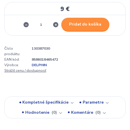
9 €
Pridať do košíka
Číslo
130387030
produktu:
EAN kód:
8586018465472
Výrobca:
DELPHIN
Strážiť cenu / dostupnosť
Kompletné špecifikácie
Parametre
Hodnotenie
0
Komentáre
0