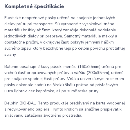
Kompletné špecifikácie
Elastické neoprénové pásky určené na spojenie jednotlivých
dielov prútu pri transporte. Sú vyrobené z vysokokvalitného
materiálu hrúbky až 5mm, ktorý zaručuje dokonalé oddelenie
jednotlivých dielov pri preprave. Samotný materiál je mäkký a
dostatočne pružný, v okrajovej časti pokrytý jemnými háčikmi
suchého zipsu, ktorý bezchybne lepí po celom povrchu protiľahlej
strany.
Balenie obsahuje 2 kusy pások, menšiu (160x25mm) určenú pre
vrchnú časť prepravovaných prútov a väčšiu (200x35mm), určenú
pre spájanie spodnej časti prútov. Vďaka univerzálnym rozmerom
pásky dokonale sadnú na širokú škálu prútov, od prívlačových
ultra lightov, cez kaprárske, až po sumčiarske prúty.
Delphin BIO-BAL: Tento produkt je predávaný na karte vyrobenej
z recyklovaného papiera. Týmto krokom sa snažíme prispievať k
znižovaniu zaťaženia životného prostredia.