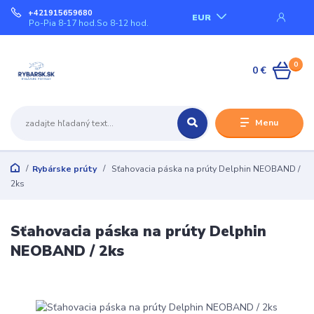
+421915659680
EUR
Po-Pia 8-17 hod.So 8-12 hod.
0
0 €
Menu
Rybárske prúty
Sťahovacia páska na prúty Delphin NEOBAND /
2ks
Sťahovacia páska na prúty Delphin
NEOBAND / 2ks