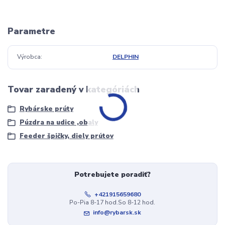
Parametre
Výrobca
DELPHIN
Tovar zaradený v kategóriách
Rybárske prúty
Púzdra na udice ,obaly
Feeder špičky, diely prútov
Potrebujete poradiť?
+421915659680
Po-Pia 8-17 hod.So 8-12 hod.
info@rybarsk.sk