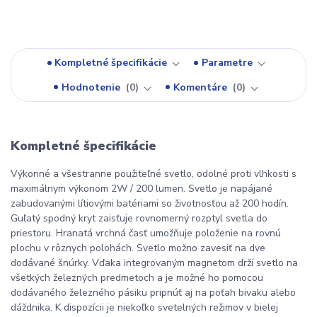
Kompletné špecifikácie
Parametre
Hodnotenie
0
Komentáre
0
Kompletné špecifikácie
Výkonné a všestranne použiteľné svetlo, odolné proti vlhkosti s
maximálnym výkonom 2W / 200 lumen. Svetlo je napájané
zabudovanými lítiovými batériami so životnosťou až 200 hodín.
Guľatý spodný kryt zaisťuje rovnomerný rozptyl svetla do
priestoru. Hranatá vrchná časť umožňuje položenie na rovnú
plochu v rôznych polohách. Svetlo možno zavesiť na dve
dodávané šnúrky. Vďaka integrovaným magnetom drží svetlo na
všetkých železných predmetoch a je možné ho pomocou
dodávaného železného pásiku pripnúť aj na poťah bivaku alebo
dáždnika. K dispozícii je niekoľko svetelných režimov v bielej