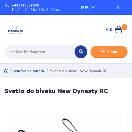
+421915659680
EUR
Po-Pia 8-17 hod.So 8-12 hod.
0
0 €
Menu
Vybavenie rybára
Svetlo do bivaku New Dynasty RC
Svetlo do bivaku New Dynasty RC