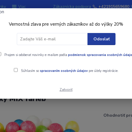
nky
Zákaznícka podpora
+421915659680
Viac
Vernostná zľava pre verných zákazníkov až do výšky 20%
Hľadať
Odoslať
ky
Prajem si odoberať novinky e-mailom podľa
Signalizátory záberu
podmienok spracovania osobných údaj
Kempingový sort
Súhlasím so
spracovaním osobných údajov
pre účely registrácie.
ičky MIX farieb
Zatvoriť
ky MIX farieb
Ohodnotiť pr