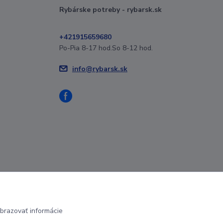
Rybárske potreby - rybarsk.sk
+421915659680
Po-Pia 8-17 hod.So 8-12 hod.
info@rybarsk.sk
brazovať informácie