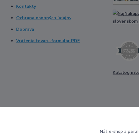
Kontakty
Ochrana osobných údajov
Doprava
Vrátenie tovaru-formulár PDF
Katalóg int
Náš e-shop a partn