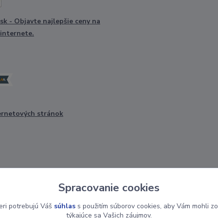
ernetových stránok
Spracovanie cookies
Upravit sběr cookies.
eri potrebujú Váš
súhlas
s použitím súborov cookies, aby Vám mohli zo
týkajúce sa Vašich záujmov.