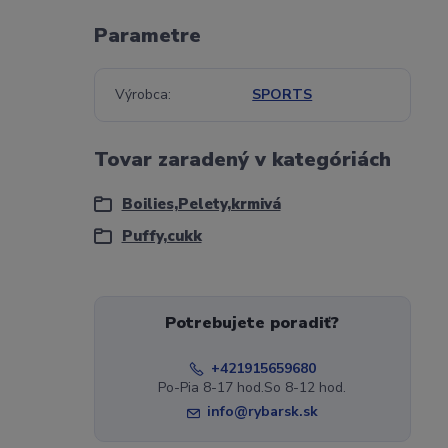
Parametre
Výrobca
SPORTS
Tovar zaradený v kategóriách
Boilies,Pelety,krmivá
Puffy,cukk
Potrebujete poradiť?
+421915659680
Po-Pia 8-17 hod.So 8-12 hod.
info@rybarsk.sk