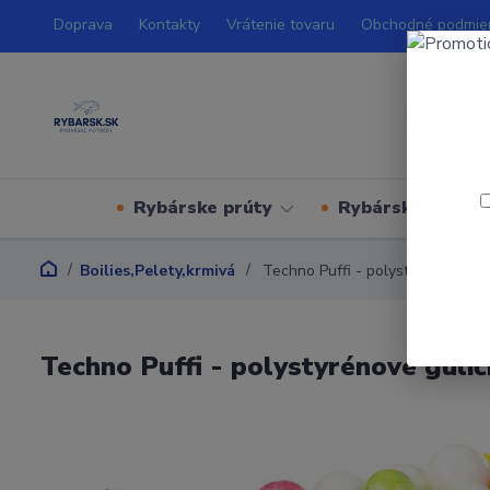
Doprava
Kontakty
Vrátenie tovaru
Obchodné podmie
Rybárske prúty
Rybárske navijá
Boilies,Pelety,krmivá
Techno Puffi - polystyrénové gul
Techno Puffi - polystyrénové gulič