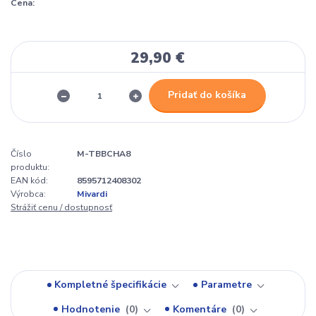
Cena:
29,90 €
Pridať do košíka
Číslo
M-TBBCHA8
produktu:
EAN kód:
8595712408302
Výrobca:
Mivardi
Strážiť cenu / dostupnosť
Kompletné špecifikácie
Parametre
Hodnotenie
0
Komentáre
0