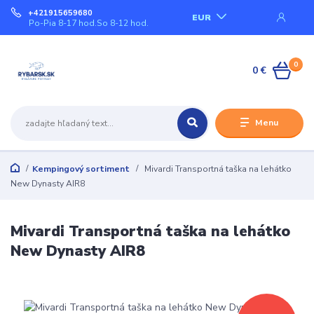
+421915659680
EUR
Po-Pia 8-17 hod.So 8-12 hod.
0
0 €
Menu
Kempingový sortiment
Mivardi Transportná taška na lehátko
New Dynasty AIR8
Mivardi Transportná taška na lehátko
New Dynasty AIR8