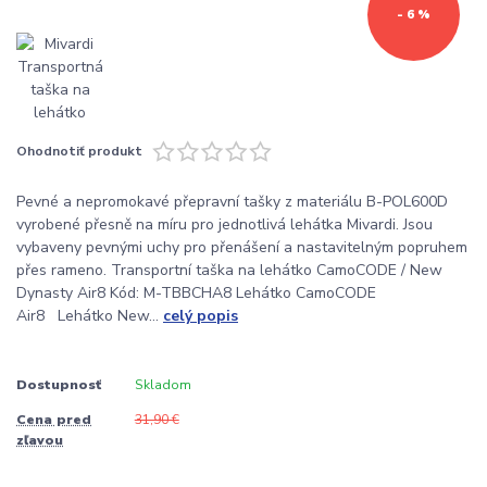
- 6 %
Ohodnotiť produkt
Pevné a nepromokavé přepravní tašky z materiálu B-POL600D
vyrobené přesně na míru pro jednotlivá lehátka Mivardi. Jsou
vybaveny pevnými uchy pro přenášení a nastavitelným popruhem
přes rameno. Transportní taška na lehátko CamoCODE / New
Dynasty Air8 Kód: M-TBBCHA8 Lehátko CamoCODE
Air8 Lehátko New...
celý popis
Dostupnosť
Skladom
Cena pred
31,90 €
zľavou