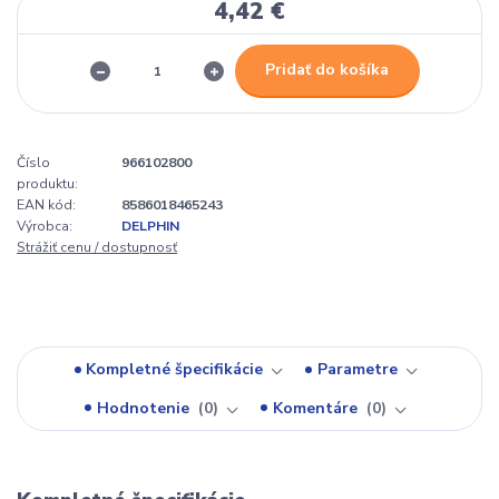
4,42 €
Pridať do košíka
Číslo
966102800
produktu:
EAN kód:
8586018465243
Výrobca:
DELPHIN
Strážiť cenu / dostupnosť
Kompletné špecifikácie
Parametre
Hodnotenie
0
Komentáre
0