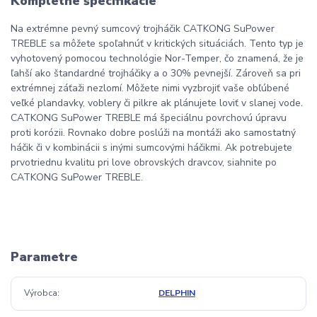
Kompletné špecifikácie
Na extrémne pevný sumcový trojháčik CATKONG SuPower
TREBLE sa môžete spoľahnúť v kritických situáciách. Tento typ je
vyhotovený pomocou technológie Nor-Temper, čo znamená, že je
ľahší ako štandardné trojháčiky a o 30% pevnejší. Zároveň sa pri
extrémnej záťaži nezlomí. Môžete nimi vyzbrojiť vaše obľúbené
veľké plandavky, voblery či pilkre ak plánujete loviť v slanej vode.
CATKONG SuPower TREBLE má špeciálnu povrchovú úpravu
proti korózii. Rovnako dobre poslúži na montáži ako samostatný
háčik či v kombinácii s inými sumcovými háčikmi. Ak potrebujete
prvotriednu kvalitu pri love obrovských dravcov, siahnite po
CATKONG SuPower TREBLE.
Parametre
Výrobca
DELPHIN