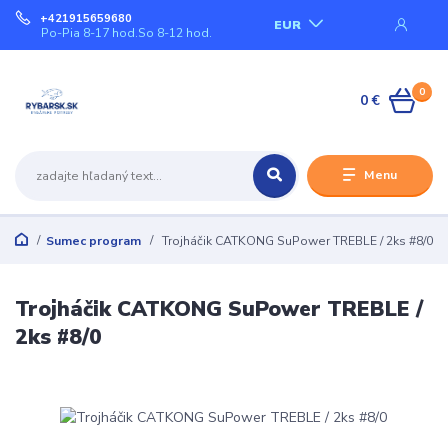
+421915659680
EUR
Po-Pia 8-17 hod.So 8-12 hod.
0
0 €
Menu
Sumec program
Trojháčik CATKONG SuPower TREBLE / 2ks #8/0
Trojháčik CATKONG SuPower TREBLE /
2ks #8/0