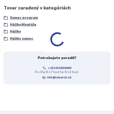
Tovar zaradený v kategóriách
Sumec program
Háčiky,Montáže
Háčiky
Háčiky sumec
Potrebujete poradiť?
+421915659680
Po-Pia 8-17 hod.So 8-12 hod.
info@rybarsk.sk