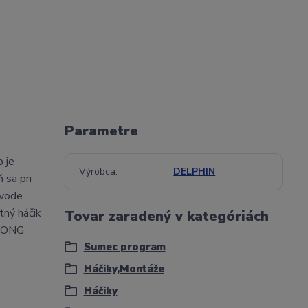
Parametre
 je
Výrobca
DELPHIN
 sa pri
 vode.
ný háčik
Tovar zaradený v kategóriách
TKONG
Sumec program
Háčiky,Montáže
Háčiky