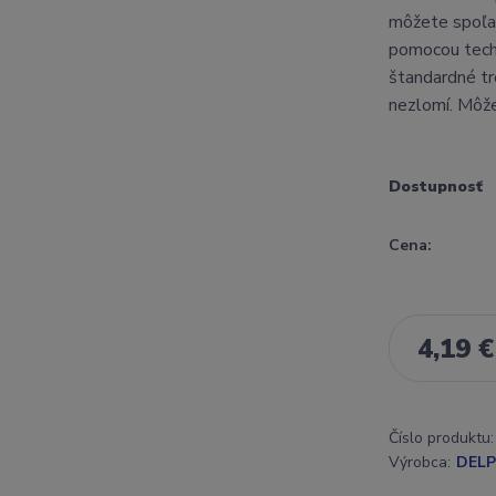
môžete spoľah
pomocou techn
štandardné tr
nezlomí. Môžet
Dostupnosť
Cena:
4,19 €
Číslo produktu:
Výrobca:
DELP