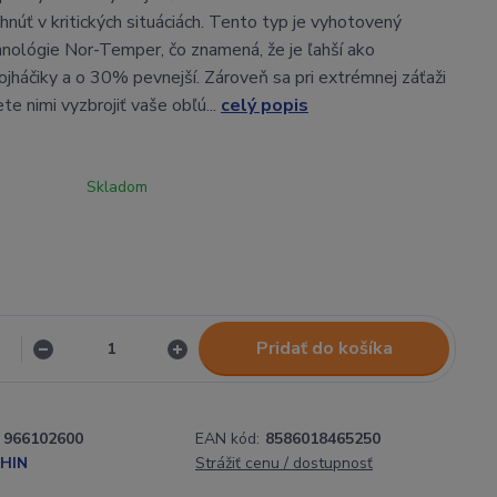
núť v kritických situáciách. Tento typ je vyhotovený
ológie Nor-Temper, čo znamená, že je ľahší ako
ojháčiky a o 30% pevnejší. Zároveň sa pri extrémnej záťaži
e nimi vyzbrojiť vaše obľú...
celý popis
Skladom
Pridať do košíka
966102600
EAN kód:
8586018465250
HIN
Strážiť cenu / dostupnosť