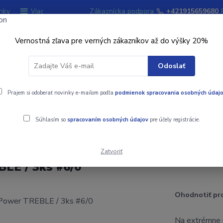
nky
Zákaznícka podpora
+421915659680
Viac
Vernostná zľava pre verných zákazníkov až do výšky 20%
Hľadať
Odoslať
ky
Prajem si odoberať novinky e-mailom podľa
Signalizátory záberu
podmienok spracovania osobných údaj
Kempingový sort
Súhlasím so
spracovaním osobných údajov
pre účely registrácie.
/ 3ks #6/0
Zatvoriť
LE / 3ks #6/0
Ohodnotiť pr
Na extrémne