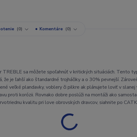
otenie
0
Komentáre
0
EBLE sa môžete spoľahnúť v kritických situáciách. Tento typ
e je ľahší ako štandardné trojháčiky a o 30% pevnejší. Zároveň
né veľké plandavky, voblery či pilkre ak plánujete loviť v slanej
roti korózii. Rovnako dobre poslúži na montáži ako samostat
 prvotriednu kvalitu pri love obrovských dravcov, siahnite po CA