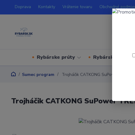
Doprava
Kontakty
Vrátenie tovaru
Obchodné podmie
Rybárske prúty
Rybárske navijá
Sumec program
Trojháčik CATKONG SuPower TREBLE 
Trojháčik CATKONG SuPower TREB