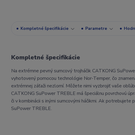
Kompletné špecifikácie
Parametre
Hodn
Kompletné špecifikácie
Na extrémne pevný sumcový trojháčik CATKONG SuPower TR
vyhotovený pomocou technológie Nor-Temper, čo znamená, ž
extrémnej záťaži nezlomí. Môžete nimi vyzbrojiť vaše obľúbe
CATKONG SuPower TREBLE má špeciálnu povrchovú úpravu p
či v kombinácii s inými sumcovými háčikmi. Ak potrebujete
SuPower TREBLE.