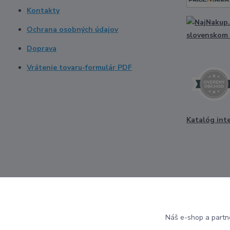
Kontakty
Ochrana osobných údajov
Doprava
Vrátenie tovaru-formulár PDF
Katalóg int
Náš e-shop a partn