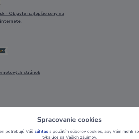
ernetových stránok
Spracovanie cookies
Upravit sběr cookies.
eri potrebujú Váš
súhlas
s použitím súborov cookies, aby Vám mohli zo
týkajúce sa Vašich záujmov.