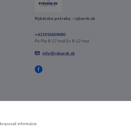
Rybárske potreby - rybarsk.sk
+421915659680
Po-Pia 8-17 hod.So 8-12 hod.
info@rybarsk.sk
brazovať informácie