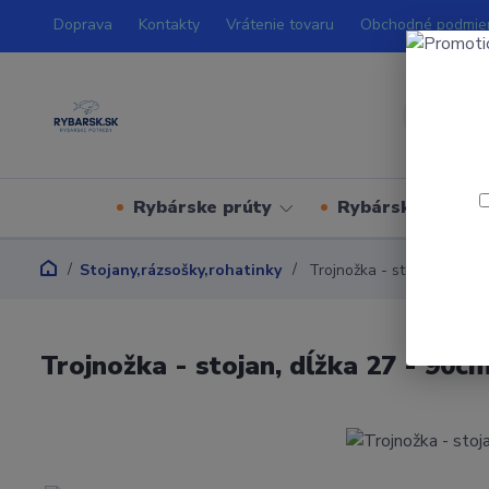
Doprava
Kontakty
Vrátenie tovaru
Obchodné podmie
Rybárske prúty
Rybárske navijá
Stojany,rázsošky,rohatinky
Trojnožka - stojan, dĺžka 
Trojnožka - stojan, dĺžka 27 - 90c