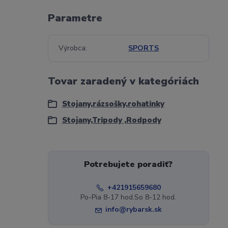
Parametre
Výrobca
SPORTS
Tovar zaradený v kategóriách
Stojany,rázsošky,rohatinky
Stojany,Tripody ,Rodpody
Potrebujete poradiť?
+421915659680
Po-Pia 8-17 hod.So 8-12 hod.
info@rybarsk.sk