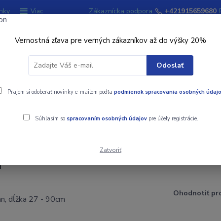
nky
Zákaznícka podpora
+421915659680
Viac
Vernostná zľava pre verných zákazníkov až do výšky 20%
Hľadať
Odoslať
ky
Prajem si odoberať novinky e-mailom podľa
Signalizátory záberu
podmienok spracovania osobných údaj
Kempingový sort
Súhlasím so
spracovaním osobných údajov
pre účely registrácie.
27 - 90cm
Zatvoriť
m
Ohodnotiť pr