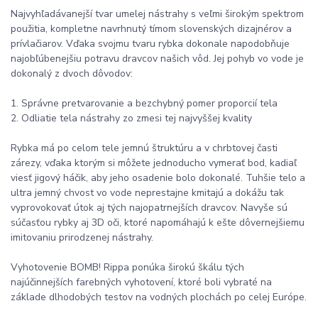
Najvyhľadávanejší tvar umelej nástrahy s veľmi širokým spektrom
použitia, kompletne navrhnutý tímom slovenských dizajnérov a
prívlačiarov. Vďaka svojmu tvaru rybka dokonale napodobňuje
najobľúbenejšiu potravu dravcov našich vôd. Jej pohyb vo vode je
dokonalý z dvoch dôvodov:
1. Správne pretvarovanie a bezchybný pomer proporcií tela
2. Odliatie tela nástrahy zo zmesi tej najvyššej kvality
Rybka má po celom tele jemnú štruktúru a v chrbtovej časti
zárezy, vďaka ktorým si môžete jednoducho vymerať bod, kadiaľ
viesť jigový háčik, aby jeho osadenie bolo dokonalé. Tuhšie telo a
ultra jemný chvost vo vode neprestajne kmitajú a dokážu tak
vyprovokovať útok aj tých najopatrnejších dravcov. Navyše sú
súčasťou rybky aj 3D oči, ktoré napomáhajú k ešte dôvernejšiemu
imitovaniu prirodzenej nástrahy.
Vyhotovenie BOMB! Rippa ponúka širokú škálu tých
najúčinnejších farebných vyhotovení, ktoré boli vybraté na
základe dlhodobých testov na vodných plochách po celej Európe.