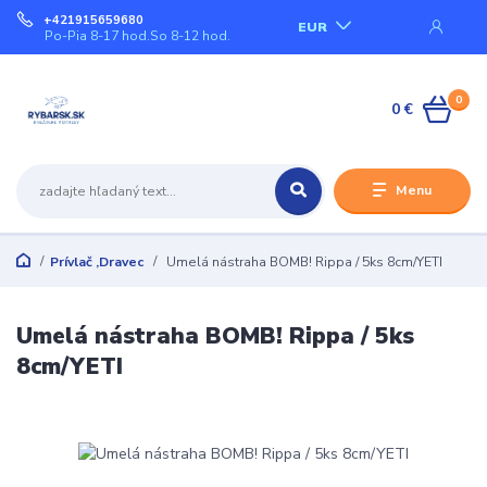
+421915659680
EUR
Po-Pia 8-17 hod.So 8-12 hod.
0
0 €
Menu
Prívlač ,Dravec
Umelá nástraha BOMB! Rippa / 5ks 8cm/YETI
Umelá nástraha BOMB! Rippa / 5ks
8cm/YETI