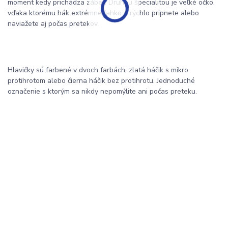
moment kedy prichádza záber. Druhou špecialitou je veľké očko,
vďaka ktorému hák extrémne ľahko a rýchlo pripnete alebo
naviažete aj počas pretekov.
Hlavičky sú farbené v dvoch farbách, zlatá háčik s mikro
protihrotom alebo čierna háčik bez protihrotu. Jednoduché
označenie s ktorým sa nikdy nepomýlite ani počas preteku.