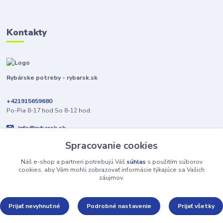
Kontakty
Rybárske potreby - rybarsk.sk
+421915659680
Po-Pia 8-17 hod.So 8-12 hod.
info@rybarsk.sk
Spracovanie cookies
Náš e-shop a partneri potrebujú Váš
súhlas
s použitím súborov
cookies, aby Vám mohli zobrazovať informácie týkajúce sa Vašich
záujmov.
Upravit sběr cookies.
Prijať nevyhnutné
Podrobné nastavenie
Prijať všetky