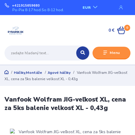
+421915659680
EUR
Po-Pia 8-17 hod.So 8-12 hod.
0
0 €
Menu
Háčiky,Montáže
Jigové háčiky
Vanfook Wolfram JIG-veľkosť
XL, cena za 5ks balenie velkosť XL - 0,43g
Vanfook Wolfram JIG-veľkosť XL, cena
za 5ks balenie velkosť XL - 0,43g