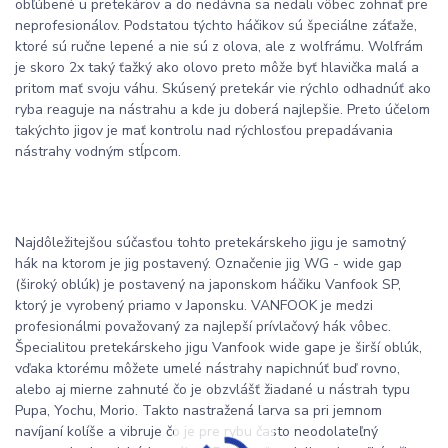
obľúbené u pretekárov a do nedávna sa nedali vôbec zohnať pre
neprofesionálov. Podstatou týchto háčikov sú špeciálne záťaže,
ktoré sú ručne lepené a nie sú z olova, ale z wolfrámu. Wolfrám
je skoro 2x taký ťažký ako olovo preto môže byť hlavička malá a
pritom mať svoju váhu. Skúsený pretekár vie rýchlo odhadnúť ako
ryba reaguje na nástrahu a kde ju doberá najlepšie. Preto účelom
takýchto jigov je mať kontrolu nad rýchlosťou prepadávania
nástrahy vodným stĺpcom.
Najdôležitejšou súčasťou tohto pretekárskeho jigu je samotný
hák na ktorom je jig postavený. Označenie jig WG - wide gap
(široký oblúk) je postavený na japonskom háčiku Vanfook SP,
ktorý je vyrobený priamo v Japonsku. VANFOOK je medzi
profesionálmi považovaný za najlepší prívlačový hák vôbec.
Špecialitou pretekárskeho jigu Vanfook wide gape je širší oblúk,
vďaka ktorému môžete umelé nástrahy napichnúť buď rovno,
alebo aj mierne zahnuté čo je obzvlášť žiadané u nástrah typu
Pupa, Yochu, Morio. Takto nastražená larva sa pri jemnom
navíjaní kolíše a vibruje čo je pre rybu často neodolateľný