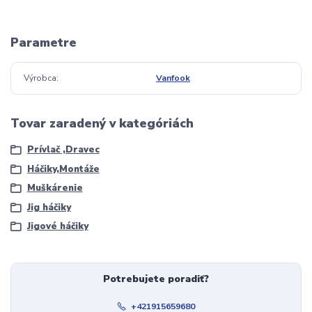
Parametre
Výrobca
Vanfook
Tovar zaradený v kategóriách
Prívlač ,Dravec
Háčiky,Montáže
Muškárenie
Jig háčiky
Jigové háčiky
Potrebujete poradiť?
+421915659680