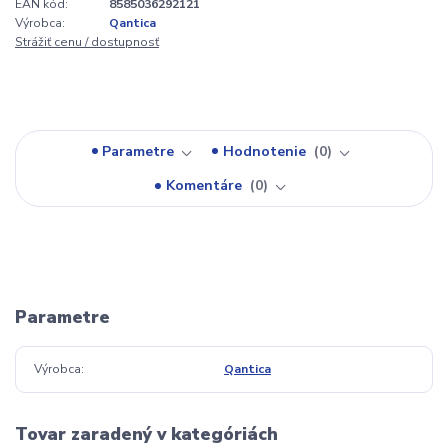
EAN kód:
8585036292121
Výrobca:
Qantica
Strážiť cenu / dostupnosť
Parametre
Hodnotenie
0
Komentáre
0
Parametre
Výrobca
Qantica
Tovar zaradený v kategóriách