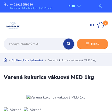
+421915659680
EUR
Po-Pia 8-17 hod.So 8-12 hod.
0
0 €
Menu
Boilies,Pelety,krmivá
Varená kukurica vákuová MED 1kg
Varená kukurica vákuová MED 1kg