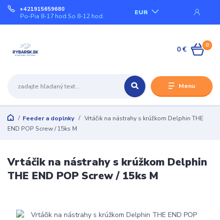
+421915659680
EUR
Po-Pia 8-17 hod.So 8-12 hod.
0
0 €
Menu
Feeder a doplnky
Vrtáčik na nástrahy s krúžkom Delphin THE
END POP Screw / 15ks M
Vrtáčik na nástrahy s krúžkom Delphin
THE END POP Screw / 15ks M