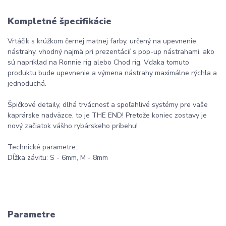
Kompletné špecifikácie
Vrtáčik s krúžkom černej matnej farby, určený na upevnenie
nástrahy, vhodný najmä pri prezentácií s pop-up nástrahami, ako
sú napríklad na Ronnie rig alebo Chod rig. Vďaka tomuto
produktu bude upevnenie a výmena nástrahy maximálne rýchla a
jednoduchá.
Špičkové detaily, dlhá trvácnosť a spoľahlivé systémy pre vaše
kaprárske nadväzce, to je THE END! Pretože koniec zostavy je
nový začiatok vášho rybárskeho príbehu!
Technické parametre:
Dĺžka závitu: S - 6mm, M - 8mm
Parametre