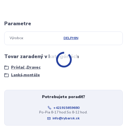
Parametre
Výrobca
DELPHIN
Tovar zaradený v kategóriách
Prívlač ,Dravec
Lanká,montáže
Potrebujete poradiť?
+421915659680
Po-Pia 8-17 hod.So 8-12 hod.
info@rybarsk.sk