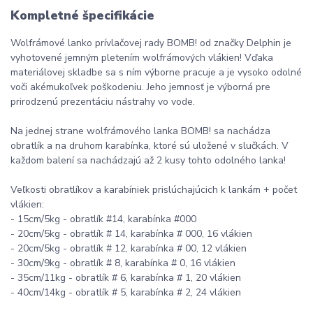
Kompletné špecifikácie
Wolfrámové lanko prívlačovej rady BOMB! od značky Delphin je
vyhotovené jemným pletením wolfrámových vlákien! Vďaka
materiálovej skladbe sa s ním výborne pracuje a je vysoko odolné
voči akémukoľvek poškodeniu. Jeho jemnosť je výborná pre
prirodzenú prezentáciu nástrahy vo vode.
Na jednej strane wolfrámového lanka BOMB! sa nachádza
obratlík a na druhom karabínka, ktoré sú uložené v slučkách. V
každom balení sa nachádzajú až 2 kusy tohto odolného lanka!
Veľkosti obratlíkov a karabíniek prislúchajúcich k lankám + počet
vlákien:
- 15cm/5kg - obratlík #14, karabínka #000
- 20cm/5kg - obratlík # 14, karabínka # 000, 16 vlákien
- 20cm/5kg - obratlík # 12, karabínka # 00, 12 vlákien
- 30cm/9kg - obratlík # 8, karabínka # 0, 16 vlákien
- 35cm/11kg - obratlík # 6, karabínka # 1, 20 vlákien
- 40cm/14kg - obratlík # 5, karabínka # 2, 24 vlákien