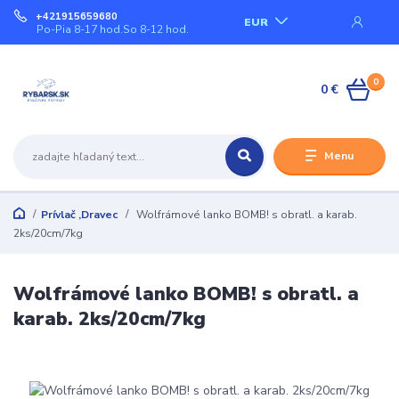
+421915659680
EUR
Po-Pia 8-17 hod.So 8-12 hod.
0
0 €
Menu
Prívlač ,Dravec
Wolfrámové lanko BOMB! s obratl. a karab.
2ks/20cm/7kg
Wolfrámové lanko BOMB! s obratl. a
karab. 2ks/20cm/7kg