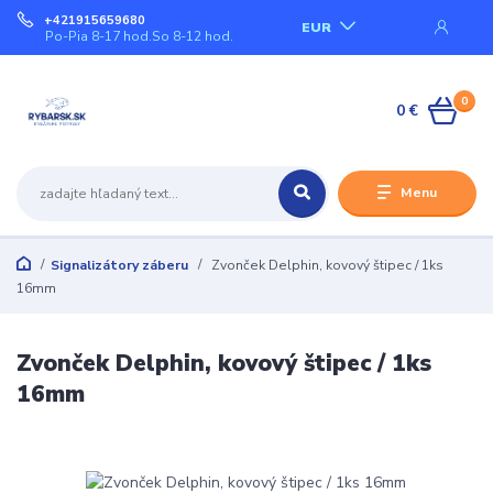
+421915659680
EUR
Po-Pia 8-17 hod.So 8-12 hod.
0
0 €
Menu
Signalizátory záberu
Zvonček Delphin, kovový štipec / 1ks
16mm
Zvonček Delphin, kovový štipec / 1ks
16mm