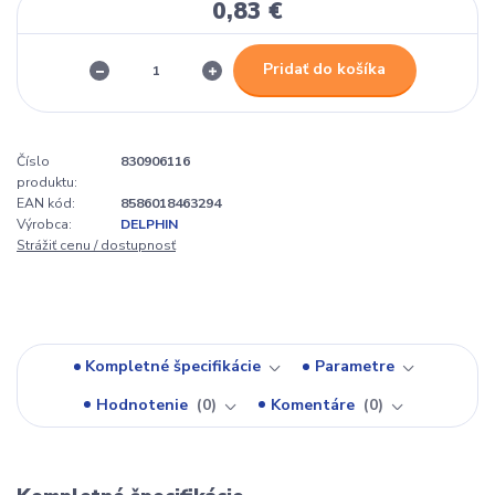
0,83 €
Pridať do košíka
Číslo
830906116
produktu:
EAN kód:
8586018463294
Výrobca:
DELPHIN
Strážiť cenu / dostupnosť
Kompletné špecifikácie
Parametre
Hodnotenie
0
Komentáre
0