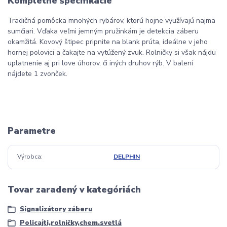
Kompletné špecifikácie
Tradičná pomôcka mnohých rybárov, ktorú hojne využívajú najmä
sumčiari. Vďaka veľmi jemným pružinkám je detekcia záberu
okamžitá. Kovový štipec pripnite na blank prúta, ideálne v jeho
hornej polovici a čakajte na vytúžený zvuk. Rolničky si však nájdu
uplatnenie aj pri love úhorov, či iných druhov rýb. V balení
nájdete 1 zvonček.
Parametre
Výrobca
DELPHIN
Tovar zaradený v kategóriách
Signalizátory záberu
Policajti,rolničky,chem.svetlá