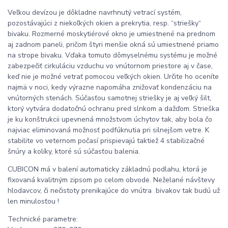
Veľkou devízou je dôkladne navrhnutý vetrací systém,
pozostávajúci z niekoľkých okien a prekrytia, resp. “striešky“
bivaku. Rozmerné moskytiérové okno je umiestnené na prednom
aj zadnom paneli, pričom štyri menšie okná sú umiestnené priamo
na strope bivaku. Vďaka tomuto dômyselnému systému je možné
zabezpečiť cirkuláciu vzduchu vo vnútornom priestore aj v čase,
keď nie je možné vetrať pomocou veľkých okien. Určite ho oceníte
najmä v noci, kedy výrazne napomáha znižovať kondenzáciu na
vnútorných stenách. Súčasťou samotnej striešky je aj veľký šilt,
ktorý vytvára dodatočnú ochranu pred slnkom a dažďom. Strieška
je ku konštrukcii upevnená množstvom úchytov tak, aby bola čo
najviac eliminovaná možnosť podfúknutia pri silnejšom vetre. K
stabilite vo veternom počasí prispievajú taktiež 4 stabilizačné
šnúry a kolíky, ktoré sú súčasťou balenia.
CUBICON má v balení automaticky základnú podlahu, ktorá je
fixovaná kvalitným zipsom po celom obvode. Neželané návštevy
hlodavcov, či nečistoty prenikajúce do vnútra bivakov tak budú už
len minulosťou !
Technické parametre: