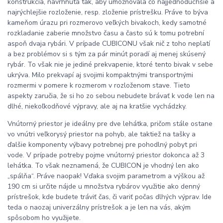
konštrukcia, navrhnutá tak, aby umožňovala čo najjednoduchšie a
najrýchlejšie rozloženie, resp. zloženie prístrešku. Práve to býva
kameňom úrazu pri rozmerovo veľkých bivakoch, kedy samotné
rozkladanie zaberie množstvo času a často sú k tomu potrební
aspoň dvaja rybári. V prípade CUBICONU však nič z toho neplatí
a bez problémov si s tým za pár minút poradí aj menej skúsený
rybár. To však nie je jediné prekvapenie, ktoré tento bivak v sebe
ukrýva. Milo prekvapí aj svojimi kompaktnými transportnými
rozmermi v pomere k rozmerom v rozloženom stave. Tieto
aspekty zaručia, že si ho zo sebou nebudete brávať k vode len na
dlhé, niekoľkodňové výpravy, ale aj na kratšie vychádzky.
Vnútorný priestor je ideálny pre dve lehátka, pričom stále ostane
vo vnútri veľkorysý priestor na pohyb, ale taktiež na tašky a
ďalšie komponenty výbavy potrebnej pre pohodlný pobyt pri
vode. V prípade potreby pojme vnútorný priestor dokonca až 3
lehátka. To však neznamená, že CUBICON je vhodný len ako
„spálňa“. Práve naopak! Vďaka svojim parametrom a výškou až
190 cm si určite nájde u množstva rybárov využitie ako denný
prístrešok, kde budete tráviť čas, či variť počas dlhých výprav. Ide
teda o naozaj univerzálny prístrešok a je len na vás, akým
spôsobom ho využijete.