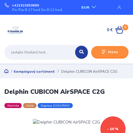
+421915659680
EUR
Po-Pia 8-17 hod.So 8-12 hod.
0
0 €
Menu
Kempingový sortiment
Delphin CUBICON AirSPACE C2G
Delphin CUBICON AirSPACE C2G
Novinka
Akcia
Doprava ZADARMO
- 10 %