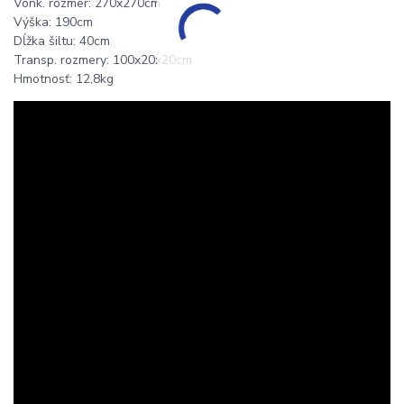
Vonk. rozmer: 270x270cm
Výška: 190cm
Dĺžka šiltu: 40cm
Transp. rozmery: 100x20x20cm
Hmotnosť: 12,8kg