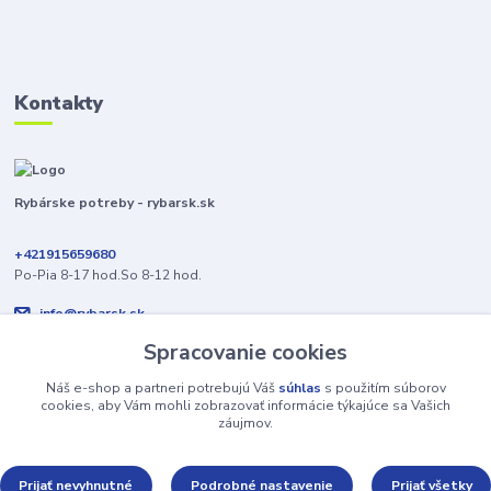
Kontakty
Rybárske potreby - rybarsk.sk
+421915659680
Po-Pia 8-17 hod.So 8-12 hod.
info@rybarsk.sk
Spracovanie cookies
Náš e-shop a partneri potrebujú Váš
súhlas
s použitím súborov
cookies, aby Vám mohli zobrazovať informácie týkajúce sa Vašich
záujmov.
Upravit sběr cookies.
Prijať nevyhnutné
Podrobné nastavenie
Prijať všetky