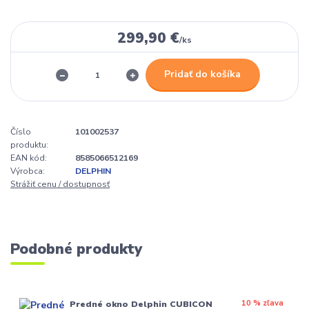
299,90 €
/
ks
Pridať do košíka
Číslo
101002537
produktu:
EAN kód:
8585066512169
Výrobca:
DELPHIN
Strážiť cenu / dostupnosť
Podobné produkty
10 % zľava
Predné okno Delphin CUBICON