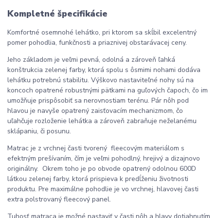
Kompletné špecifikácie
Komfortné osemnohé lehátko, pri ktorom sa skĺbil excelentný
pomer pohodlia, funkčnosti a priaznivej obstarávacej ceny.
Jeho základom je veľmi pevná, odolná a zároveň ľahká
konštrukcia zelenej farby, ktorá spolu s ôsmimi nohami dodáva
lehátku potrebnú stabilitu. Výškovo nastaviteľné nohy sú na
koncoch opatrené robustnými pätkami na guľových čapoch, čo im
umožňuje prispôsobiť sa nerovnostiam terénu. Pár nôh pod
hlavou je navyše opatrený zaisťovacím mechanizmom, čo
uľahčuje rozloženie lehátka a zároveň zabraňuje neželanému
sklápaniu, či posunu.
Matrac je z vrchnej časti tvorený fleecovým materiálom s
efektným prešívaním, čím je veľmi pohodlný, hrejivý a dizajnovo
originálny. Okrem toho je po obvode opatrený odolnou 600D
látkou zelenej farby, ktorá prispieva k predĺženiu životnosti
produktu. Pre maximálne pohodlie je vo vrchnej, hlavovej časti
extra polstrovaný fleecový panel.
Tuhosť matraca je možné nastaviť v časti nôh a hlavy dotiahnutím