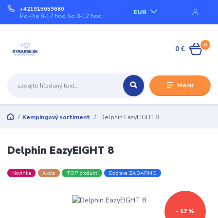
+421915659680
EUR
Po-Pia 8-17 hod.So 8-12 hod.
0
0 €
Menu
Kempingový sortiment
Delphin EazyEIGHT 8
Delphin EazyEIGHT 8
Novinka
Akcia
TOP produkt
Doprava ZADARMO
- 17 %