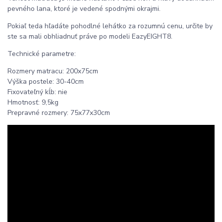
pevného lana, ktoré je vedené spodnými okrajmi.
Pokiaľ teda hľadáte pohodlné lehátko za rozumnú cenu, určite by
ste sa mali obhliadnuť práve po modeli EazyEIGHT8.
Technické parametre:
Rozmery matracu: 200x75cm
Výška postele: 30-40cm
Fixovateľný kĺb: nie
Hmotnosť: 9,5kg
Prepravné rozmery: 75x77x30cm