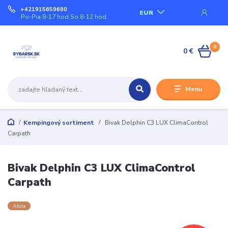
+421915659680
EUR
Po-Pia 8-17 hod.So 8-12 hod.
0
0 €
Menu
Kempingový sortiment
Bivak Delphin C3 LUX ClimaControl
Carpath
Bivak Delphin C3 LUX ClimaControl
Carpath
Akcia