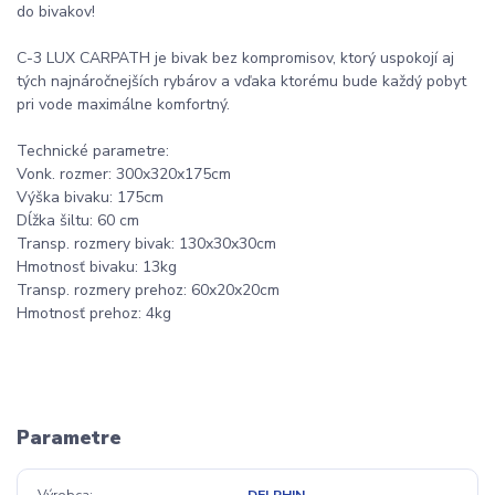
do bivakov!
C-3 LUX CARPATH je bivak bez kompromisov, ktorý uspokojí aj
tých najnáročnejších rybárov a vďaka ktorému bude každý pobyt
pri vode maximálne komfortný.
Technické parametre:
Vonk. rozmer: 300x320x175cm
Výška bivaku: 175cm
Dĺžka šiltu: 60 cm
Transp. rozmery bivak: 130x30x30cm
Hmotnosť bivaku: 13kg
Transp. rozmery prehoz: 60x20x20cm
Hmotnosť prehoz: 4kg
Parametre
Výrobca
DELPHIN