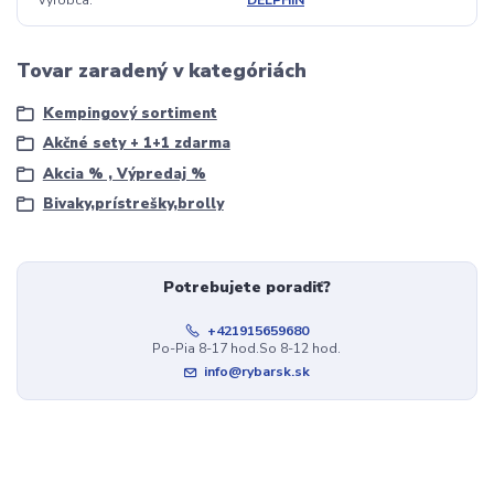
Tovar zaradený v kategóriách
Kempingový sortiment
Akčné sety + 1+1 zdarma
Akcia % , Výpredaj %
Bivaky,prístrešky,brolly
Potrebujete poradiť?
+421915659680
Po-Pia 8-17 hod.So 8-12 hod.
info@rybarsk.sk