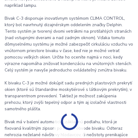
napríklad lampu.
Bivak C-3 disponuje inovatívnym systémom CLIMA CONTROL,
ktorý bol navrhnutý dizajnérskym oddelením značky Delphin.
Tento systém je tvorený dvomi vetrákmi na protiľahlých stranách
(nad vstupnými dverami a nad zadným oknom). Vďaka tomuto
dômyselnému systému je možné zabezpečiť cirkuláciu vzduchu vo
vnútornom priestore bivaku v čase, keď nie je možné vetrať
pomocou veľkých okien. Určite ho oceníte najmä v noci, kedy
výrazne napomáha znižovať kondenzáciu na vnútorných stenách.
Celý systém je navyše jednoducho ovládateľný zvnútra bivaku.
K bivaku C-3 je možné dokúpiť sadu predných plastových prekrytí
okien (ktoré sú štandardne moskytiérové s látkovým prekrytím), v
transparentnom prevedení. Taktiež je možnosť zakúpenia
prehozu, ktorý zvýši tepelný odpor a tým aj izolačné vlastnosti
samotného plášťa.
Bivak má v balení automaticky základnú podlahu, ktorá je
fixovaná kvalitným zipsom po celom obvode bivaku. Odteraz
nehrozia neželané návštevy hlodavcov, či nečistoty prenikajúce