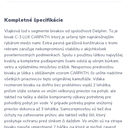
Kompletné špecifikácie
Vlajková loď v segmente bivakov od spoločnosti Delphin. To je
bivak C-3 LUX CARPATH, ktorý je určený tým najnáročnejším
rybárom medzi nami. Extra pevná garážová konštrukcia s tromi
rebrami zaručuje nekompromisnú stabilitu v akýchkoľvek
poveternostných podmienkach. Spolu s použitou látkou najvyššej
kvality a kompletne podlepenými švami odolá aj silným búrkam,
vetru a výdatnému množstvu zrážok. Nespornou prednosťou
bivaku je látka s obľúbeným vzorom CARPATH, čo určite nadchne
všetkých priaznivcov tejto originálnej kamufláže. Vďaka
rozmerom bivaku sa doňho bez problémov vojdú 2 lehátka,
pričom stále ostane vo vnútri veľkorysý priestor na pohyb, ale
taktiež na tašky a ďalšie komponenty výbavy potrebnej pre
pohodlný pobyt pri vode. V prípade potreby pojme vnútorný
priestor dokonca až 3 lehátka. Samozrejmosťou sú tiež dva
úchyty na zafixovanie prútov, ale taktiež veľký šilt, ktorý
poskytuje ochranu pred slnkom či dažďom. Vo vnútri sú na strope
bivaku navyše umiestnené 2 háčiky, na ktoré je možné zavesiť