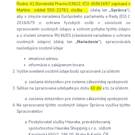
Rudno 41,Slovenské Pravno,03822, IČO 45961697 zapísaná v
Martine , oddiel 550-22761, vložka …..
(ďalej len
„Správca“
),
aby v zmysle nariadenia Európskeho parlamentu a Rady (EÚ) č.
2016/679 o ochrane fyzických osôb v súvislosti so
spracovaním osobných údajov a voľnom pohybe týchto údajov
a o zrušení smernice 95/46/ES (všeobecné nariadenie o ochrane
osobných údajov) (ďalej len
„Nariadenie“
), spracovával/a
nasledujúce osobné údaje:
emailovú adresu
informácie o zakúpenom tovare.
Vyššie uvedené osobné údaje budú spracované za účelom:
zaslania dotazníkov pre zistenie zákazníckej spokojnosti
Súhlas na spracovanie udeľujete po dobu
60 dní
a to za účelom:
zaslania dotazníkov pre zistenie zákazníckej spokojnosti
Na spracovanie týchto osobných údajov Správca využíva týchto
Spracovateľov:
Poskytovateľ služby Heureka, prevádzkovanej
spoločnosťou Heureka Shopping s.r.o., sídlom
Karolinská 650/1, 186 00, Praha 8-Karlín, ČR