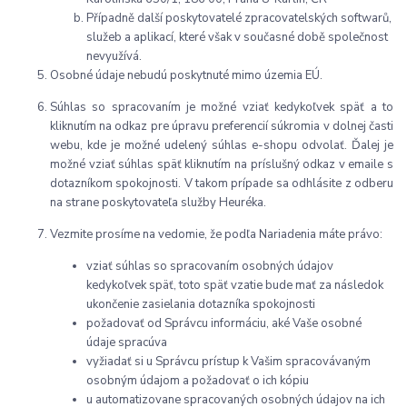
Případně další poskytovatelé zpracovatelských softwarů,
služeb a aplikací, které však v současné době společnost
nevyužívá.
Osobné údaje nebudú poskytnuté mimo územia EÚ.
Súhlas so spracovaním je možné vziať kedykoľvek späť a to
kliknutím na odkaz pre úpravu preferencií súkromia v dolnej časti
webu, kde je možné udelený súhlas e-shopu odvolať. Ďalej je
možné vziať súhlas späť kliknutím na príslušný odkaz v emaile s
dotazníkom spokojnosti. V takom prípade sa odhlásite z odberu
na strane poskytovateľa služby Heuréka.
Vezmite prosíme na vedomie, že podľa Nariadenia máte právo:
vziať súhlas so spracovaním osobných údajov
kedykoľvek späť, toto späť vzatie bude mať za následok
ukončenie zasielania dotazníka spokojnosti
požadovať od Správcu informáciu, aké Vaše osobné
údaje spracúva
vyžiadať si u Správcu prístup k Vašim spracovávaným
osobným údajom a požadovať o ich kópiu
u automatizovane spracovaných osobných údajov na ich