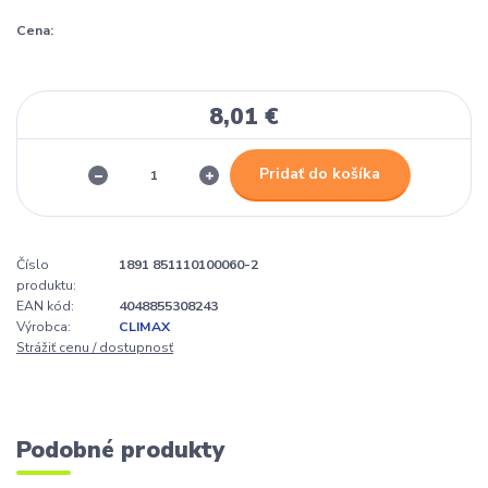
Cena:
8,01 €
Pridať do košíka
Číslo
1891 851110100060-2
produktu:
EAN kód:
4048855308243
Výrobca:
CLIMAX
Strážiť cenu / dostupnosť
Podobné produkty