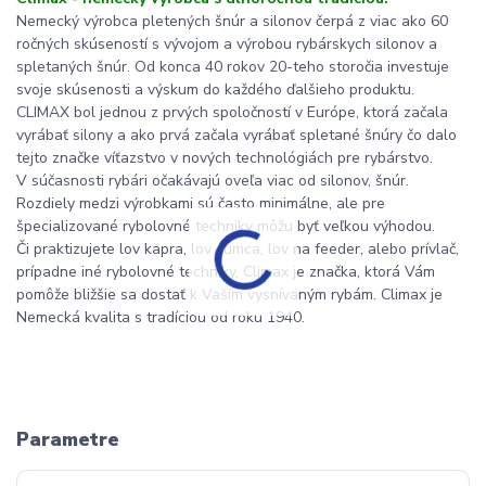
Nemecký výrobca pletených šnúr a silonov čerpá z viac ako 60
ročných skúseností s vývojom a výrobou rybárskych silonov a
spletaných šnúr. Od konca 40 rokov 20-teho storočia investuje
svoje skúsenosti a výskum do každého ďalšieho produktu.
CLIMAX bol jednou z prvých spoločností v Európe, ktorá začala
vyrábať silony a ako prvá začala vyrábať spletané šnúry čo dalo
tejto značke víťazstvo v nových technológiách pre rybárstvo.
V súčasnosti rybári očakávajú oveľa viac od silonov, šnúr.
Rozdiely medzi výrobkami sú často minimálne, ale pre
špecializované rybolovné techniky môžu byť veľkou výhodou.
Či praktizujete lov kapra, lov sumca, lov na feeder, alebo prívlač,
prípadne iné rybolovné techniky, Climax je značka, ktorá Vám
pomôže bližšie sa dostať k Vaším vysnívaným rybám. Climax je
Nemecká kvalita s tradíciou od roku 1940.
Parametre