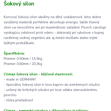
Šokový silon
Koncový šokový silon ideálny na dlhé vzdialenosti. Jeho dobre
vyvážený materiál perfektne absorbuje energiu, takže hlavný
silon sa neroztrhne ani pri maximálnom zaťažení. Povrch zaručuje
vynikajúcu odolnosť proti oderu - dokonalý pri rybolove v bujnej
rastlinnej vodnej vegetácii ale aj medzi mušľami alebo inými
ťažkými prekážkami.
Špecifikácia:
Priemer 0,50mm / 15,5kg
Priemer 0,60mm / 20,3kg
Climax šokový silon - kľúčové vlastnosti:
- made in GERMANY
- špeciálny šokový silon k lovu kaprov do extrémnych situácii
- určený do kritických situácii pri love vďaka oteruodolnému
povrchu
- nízka prieťažnosť
Climax - nemecký výrobca s dlhoročnou tradíciou: