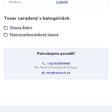
Výrobca
CLIMAX
Tovar zaradený v kategóriách
Vlasce,Šnúry
Fluorocarbon,šokové vlasce
Potrebujete poradiť?
+421915659680
Po-Pia 8-17 hod.So 8-12 hod.
info@rybarsk.sk