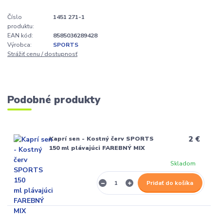
Číslo
1451 271-1
produktu:
EAN kód:
8585036289428
Výrobca:
SPORTS
Strážiť cenu / dostupnosť
Podobné produkty
2 €
Kaprí sen - Kostný červ SPORTS
150 ml plávajúci FAREBNÝ MIX
Skladom
Pridať do košíka