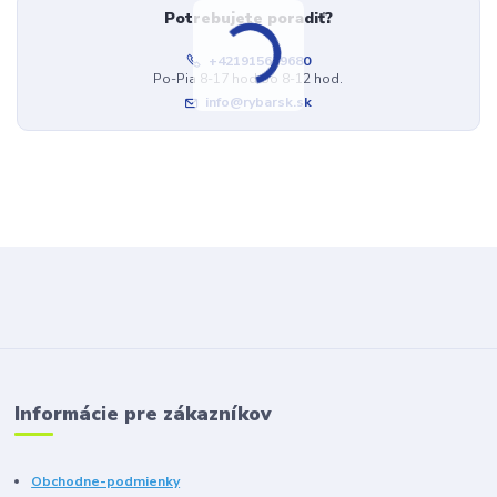
Potrebujete poradiť?
+421915659680
Po-Pia 8-17 hod.So 8-12 hod.
info@rybarsk.sk
Informácie pre zákazníkov
Obchodne-podmienky