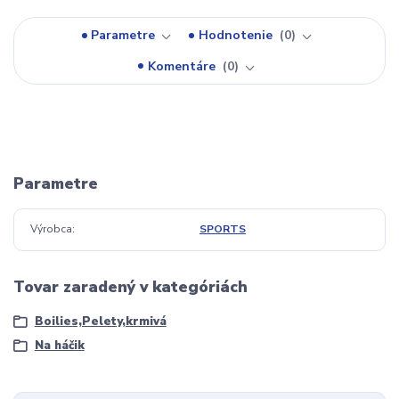
Parametre
Hodnotenie
0
Komentáre
0
Parametre
Výrobca
SPORTS
Tovar zaradený v kategóriách
Boilies,Pelety,krmivá
Na háčik