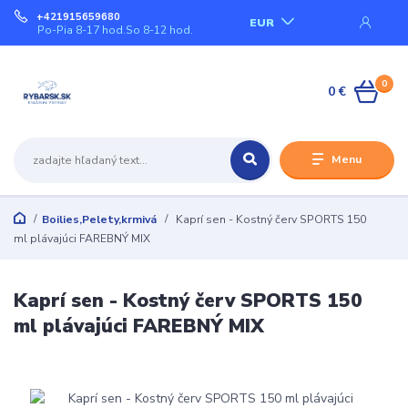
+421915659680
EUR
Po-Pia 8-17 hod.So 8-12 hod.
0
0 €
Menu
Boilies,Pelety,krmivá
Kaprí sen - Kostný červ SPORTS 150
ml plávajúci FAREBNÝ MIX
Kaprí sen - Kostný červ SPORTS 150
ml plávajúci FAREBNÝ MIX