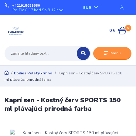
+421915659680
EUR
Po-Pia 8-17 hod.So 8-12 hod.
0
0 €
Menu
Boilies,Pelety,krmivá
Kaprí sen - Kostný červ SPORTS 150
ml plávajúci prirodná farba
Kaprí sen - Kostný červ SPORTS 150
ml plávajúci prirodná farba