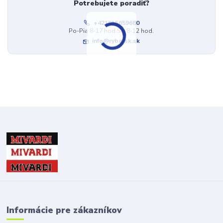
Potrebujete poradiť?
+421915659680
Po-Pia 8-17 hod.So 8-12 hod.
info@rybarsk.sk
Informácie pre zákazníkov